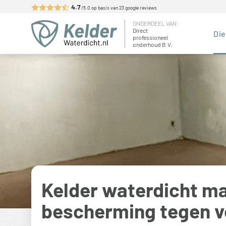
Skip
4.7
/5.0 op basis van
23
google reviews
to
ONDERDEEL VAN:
Kelderwaterdicht.nl
Maatwerk voor uw kelder
content
Direct
Di
professioneel
onderhoud B.V.
Kelder waterdicht m
bescherming tegen v