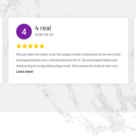
4 real
2026-06-20
Wij zijn zeer tevreden over het uitgevoerde onderzoek en de verrichte
werkzaamheden door Kelderwaterdicht.nl. De werkzaamheden zijn
deskundig en zorgvuldig uitgevoerd. Wij kunnen dit bedrijf dan ook
van harte aanbevelen.Met vriendelijke groet,Cloe livia,
Lees meer
Willemsparkweg Amsterdam