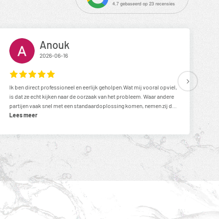
4.7
gebaseerd op
23
recensies
Anouk
2026-06-16
Ik ben direct professioneel en eerlijk geholpen.Wat mij vooral opviel,
De 
is dat ze echt kijken naar de oorzaak van het probleem. Waar andere
ov
partijen vaak snel met een standaardoplossing komen, nemen zij de
ve
tijd voor een gedegen analyse en denken ze mee richting een
Lees meer
duurzame oplossing.Ze hebben duidelijk veel kennis en geven
vertrouwen in hun aanpak.Zeker een aanrader bij vocht- of
lekkageproblemen!