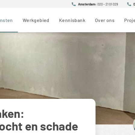
Amsterdam:
020 – 21 01 029
ensten
Werkgebied
Kennisbank
Over ons
Proj
aken:
ocht en schade