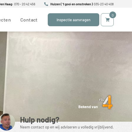
Den Haag:
070 – 20 42 456
Huizen ( ‘t gooi en omstreken )
035-23 40 408
0
ecten
Contact
Inspectie aanvragen
Bekend van
Hulp nodig?
Neem contact op en wij adviseren u volledig vrijblijvend.