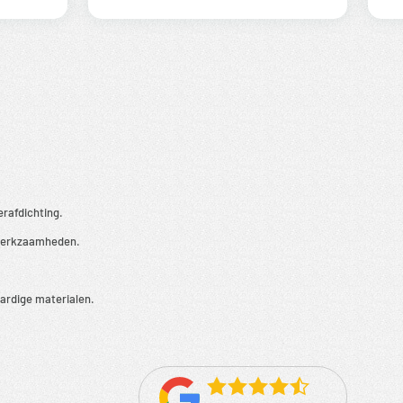
erafdichting.
 werkzaamheden.
rdige materialen.