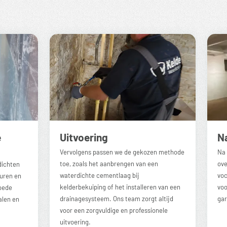
e
Uitvoering
N
Vervolgens passen we de gekozen methode
Na
toe, zoals het aanbrengen van een
ove
dichten
waterdichte cementlaag bij
voc
uren en
kelderbekuiping of het installeren van een
voo
goede
drainagesysteem. Ons team zorgt altijd
gar
alen en
voor een zorgvuldige en professionele
uitvoering.