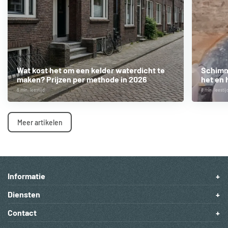
Wat kost het om een kelder waterdicht te
Schimme
maken? Prijzen per methode in 2026
het en 
6 min. leestijd
8 min. leestij
Meer artikelen
Informatie
Diensten
Contact