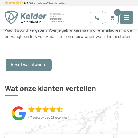
Skip
4.7
/5.0 op basis van
23
google reviews
to
Kelderwaterdicht.nl
Maatwerk voor uw kelder
0
content
ONDERDEEL VAN:
Direct
professioneel
onderhoud B.V.
Wachtwoord vergeten? Voer je gebruikersnaam of e-mailadres in. Je
ontvangt een link via e-mail om een nieuw wachtwoord in te stellen.
Reset wachtwoord
Wat onze klanten vertellen
4.7
gebaseerd op
23
recensies