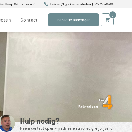
Den Haag:
070 – 20 42 456
Huizen ( ‘t gooi en omstreken )
035-23 40 408
0
ecten
Contact
Inspectie aanvragen
Bekend van
Hulp nodig?
Neem contact op en wij adviseren u volledig vrijblijvend.