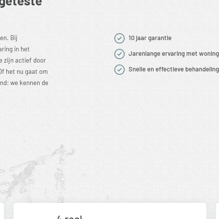
en. Bij
10 jaar garantie
ring in het
Jarenlange ervaring met woning
 zijn actief door
Snelle en effectieve behandeling
 Of het nu gaat om
and: we kennen de
4 real