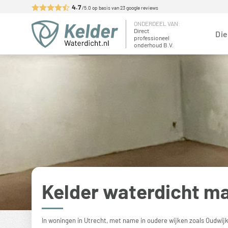
Skip
4.7
/5.0 op basis van
23
google reviews
to
ONDERDEEL VAN:
Kelderwaterdicht.nl
Maatwerk voor uw kelder
content
Direct
Di
professioneel
onderhoud B.V.
Kelder waterdicht m
In woningen in Utrecht, met name in oudere wijken zoals Oudwij