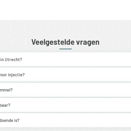
Veelgestelde vragen
 in Utrecht?
voor injectie?
himmel?
fbaar?
ldoende is?