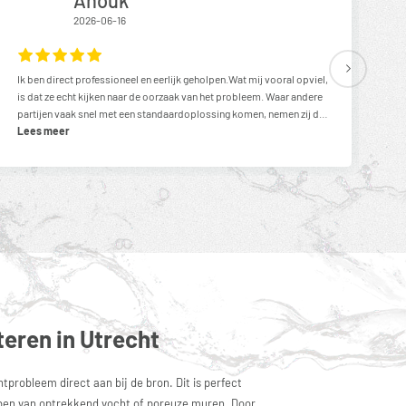
2026-06-16
Ik ben direct professioneel en eerlijk geholpen.Wat mij vooral opviel,
De 
is dat ze echt kijken naar de oorzaak van het probleem. Waar andere
ov
partijen vaak snel met een standaardoplossing komen, nemen zij de
ve
tijd voor een gedegen analyse en denken ze mee richting een
Lees meer
duurzame oplossing.Ze hebben duidelijk veel kennis en geven
vertrouwen in hun aanpak.Zeker een aanrader bij vocht- of
lekkageproblemen!
eren in Utrecht
tprobleem direct aan bij de bron. Dit is perfect
bben van optrekkend vocht of poreuze muren. Door