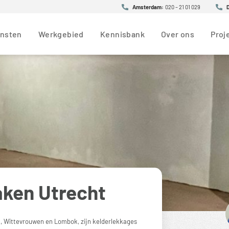
Amsterdam:
020 – 21 01 029
ensten
Werkgebied
Kennisbank
Over ons
Proj
aken Utrecht
k, Wittevrouwen en Lombok, zijn kelderlekkages