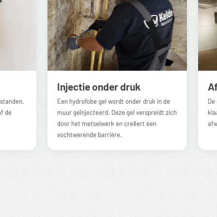
Injectie onder druk
A
fstanden,
Een hydrofobe gel wordt onder druk in de
De 
f de
muur geïnjecteerd. Deze gel verspreidt zich
kla
door het metselwerk en creëert een
afw
vochtwerende barrière.