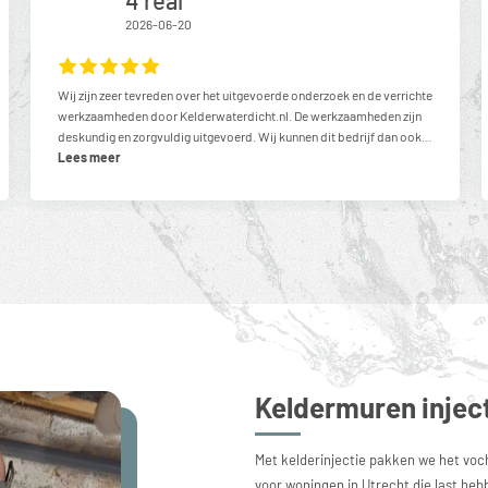
2026-06-20
Wij zijn zeer tevreden over het uitgevoerde onderzoek en de verrichte
werkzaamheden door Kelderwaterdicht.nl. De werkzaamheden zijn
deskundig en zorgvuldig uitgevoerd. Wij kunnen dit bedrijf dan ook
van harte aanbevelen.Met vriendelijke groet,Cloe livia,
Lees meer
Willemsparkweg Amsterdam
Keldermuren inject
Met kelderinjectie pakken we het voch
voor woningen in Utrecht die last he