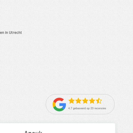
en in Utrecht
4.7
gebaseerd op
23
recensies
Anouk