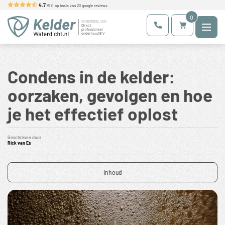
Skip
4.7
/5.0 op basis van
23
google reviews
to
0
Kelderwaterdicht.nl
Maatwerk voor uw kelder
ONDERDEEL VAN:
content
Direct
professioneel
onderhoud B.V.
Condens in de kelder:
oorzaken, gevolgen en hoe
je het effectief oplost
Geschreven door
Rick van Es
Inhoud